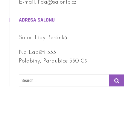
E-mail: lida@salonlb.cz
ADRESA SALONU
Salon Lídy Beránků
Na Labišti 533
Polabiny, Pardubice 530 09
Search
…