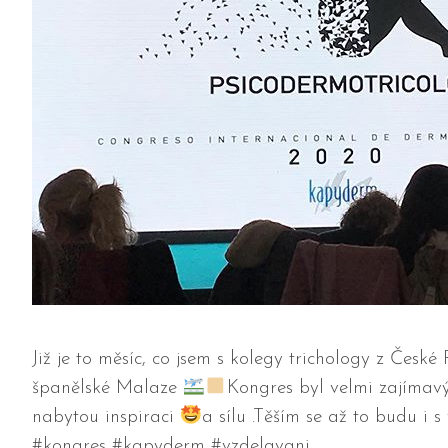
Již je to měsíc, co jsem s kolegy trichology z Česk
španělské Malaze
‍Kongres byl velmi zajímav
nabytou inspiraci
a sílu .Těším se až to budu i s
#kongres #kapyderm #vzdelavani